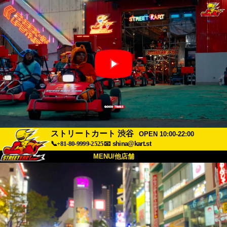
ストリートカート 渋谷
OPEN 10:00-22:00
📞+81-80-9999-2525
📧
shina@kart.st
MENU/他店舗
トップ
概要
車両
価格
アクセス
評価
FAQ