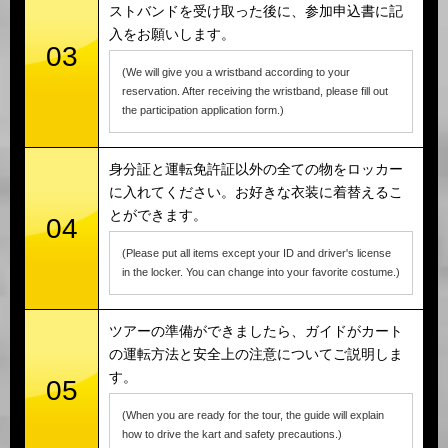
ストバンドを受け取った後に、参加申込書に記
入をお願いします。
03
(We will give you a wristband according to your
reservation. After receiving the wristband, please fill out
the participation application form.)
身分証と運転免許証以外の全ての物をロッカー
に入れてください。お好きな衣装に着替えるこ
とができます。
04
(Please put all items except your ID and driver's license
in the locker. You can change into your favorite costume.)
ツアーの準備ができましたら、ガイドがカート
の運転方法と安全上の注意についてご説明しま
す。
05
(When you are ready for the tour, the guide will explain
how to drive the kart and safety precautions.)