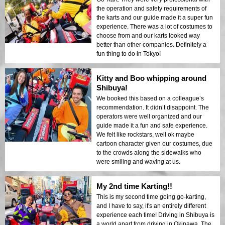
the operation and safety requirements of
the karts and our guide made it a super fun
experience. There was a lot of costumes to
choose from and our karts looked way
better than other companies. Definitely a
fun thing to do in Tokyo!
Kitty and Boo whipping around
Shibuya!
We booked this based on a colleague’s
recommendation. It didn’t disappoint. The
operators were well organized and our
guide made it a fun and safe experience.
We felt like rockstars, well ok maybe
cartoon character given our costumes, due
to the crowds along the sidewalks who
were smiling and waving at us.
My 2nd time Karting!!
This is my second time going go-karting,
and I have to say, it's an entirely different
experience each time! Driving in Shibuya is
a world apart from driving in Okinawa. The