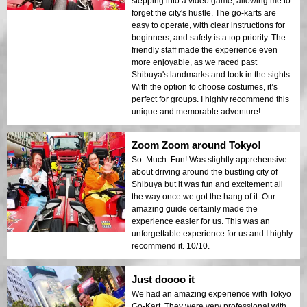
stepping into a video game, allowing me to
forget the city's hustle. The go-karts are
easy to operate, with clear instructions for
beginners, and safety is a top priority. The
friendly staff made the experience even
more enjoyable, as we raced past
Shibuya's landmarks and took in the sights.
With the option to choose costumes, it’s
perfect for groups. I highly recommend this
unique and memorable adventure!
Zoom Zoom around Tokyo!
So. Much. Fun! Was slightly apprehensive
about driving around the bustling city of
Shibuya but it was fun and excitement all
the way once we got the hang of it. Our
amazing guide certainly made the
experience easier for us. This was an
unforgettable experience for us and I highly
recommend it. 10/10.
Just doooo it
We had an amazing experience with Tokyo
Go-Kart. They were very professional with