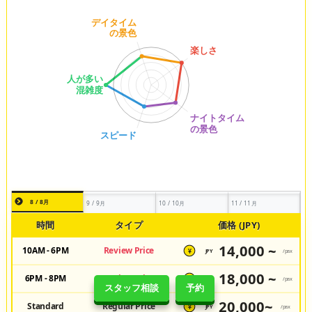
8 / 8月
9 / 9月
10 / 10月
11 / 11月
時間
タイプ
価格 (JPY)
14,000 ~
10AM - 6PM
Review Price
JPY
/pax
¥
18,000 ~
6PM - 8PM
Review Price
JPY
/pax
¥
スタッフ相談
予約
20,000~
Standard
Regular Price
JPY
/pax
¥