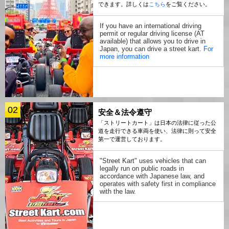
できます。詳しくは
こちら
をご覧ください。
If you have an international driving
permit or regular driving license (AT
available) that allows you to drive in
Japan, you can drive a street kart.
For
more information
02
安全＆法令遵守
「ストリートカート」は日本の法律に従った公
道を走行できる車両を使い、法律に則って安全
第一で運営しております。
"Street Kart" uses vehicles that can
legally run on public roads in
accordance with Japanese law, and
operates with safety first in compliance
with the law.