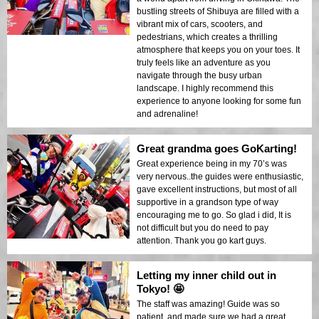
bustling streets of Shibuya are filled with a
vibrant mix of cars, scooters, and
pedestrians, which creates a thrilling
atmosphere that keeps you on your toes. It
truly feels like an adventure as you
navigate through the busy urban
landscape. I highly recommend this
experience to anyone looking for some fun
and adrenaline!
Great grandma goes GoKarting!
Great experience being in my 70’s was
very nervous..the guides were enthusiastic,
gave excellent instructions, but most of all
supportive in a grandson type of way
encouraging me to go. So glad i did, It is
not difficult but you do need to pay
attention. Thank you go kart guys.
Letting my inner child out in
Tokyo! 🤩
The staff was amazing! Guide was so
patient, and made sure we had a great