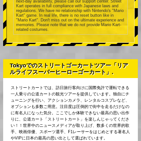
next-day availability, please call our support center. Street
Kart operates in full compliance with Japanese laws and
regulations. We have no relationship with Nintendo's "Mario
Kart" game. In real life, there is no reset button like in
"Mario Kart". Don't miss out on the ultimate experience and
memories. Please note that we do not provide Mario Kart-
related costumes.
Tokyoでのストリートゴーカートツアー「リア
ルライフスーパーヒーローゴーカート」.
ストリートカートでは、訪日旅行客向けに国際免許で運転できる
一人乗りの公道カートの観光ツアーを提供しています。独自にチ
ューニングを行い、アクションカメラ、レンタルコスプレなど、
オプションも多数ご用意。注目度は圧倒的で街中を走るだけなの
に有名人になった気分。ここでしか体験できない最高の思い出作
りに、公道カート「ストリートカート」を楽しんじゃってくださ
い！！世界中のニュースメディアが取り上げ、数多くの世界的歌
手、映画俳優、スポーツ選手、F1レーサーをはじめとする著名人
やVIPに日本の最高の思い出として選ばれています。