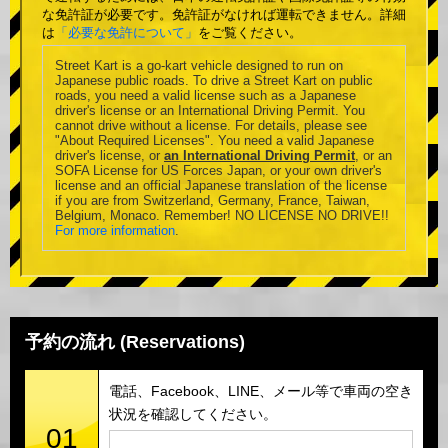
な免許証が必要です。免許証がなければ運転できません。詳細
は
「必要な免許について」
をご覧ください。
Street Kart is a go-kart vehicle designed to run on
Japanese public roads. To drive a Street Kart on public
roads, you need a valid license such as a Japanese
driver's license or an International Driving Permit. You
cannot drive without a license. For details, please see
"About Required Licenses". You need a valid Japanese
driver's license, or
an International Driving Permit
, or an
SOFA License for US Forces Japan, or your own driver's
license and an official Japanese translation of the license
if you are from Switzerland, Germany, France, Taiwan,
Belgium, Monaco. Remember! NO LICENSE NO DRIVE!!
For more information
.
予約の流れ (Reservations)
電話、Facebook、LINE、メール等で車両の空き
状況を確認してください。
01