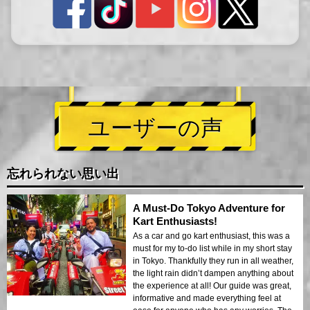
ユーザーの声
忘れられない思い出
A Must-Do Tokyo Adventure for
Kart Enthusiasts!
As a car and go kart enthusiast, this was a
must for my to-do list while in my short stay
in Tokyo. Thankfully they run in all weather,
the light rain didn’t dampen anything about
the experience at all! Our guide was great,
informative and made everything feel at