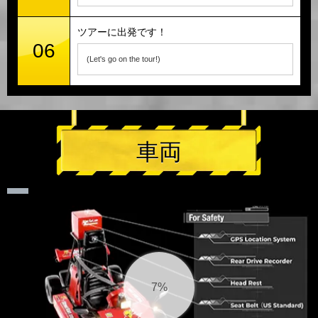
ツアーに出発です！
06
(Let's go on the tour!)
車両
7%