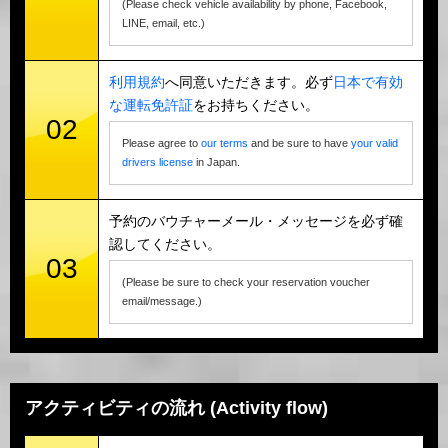
(Please check vehicle availability by phone, Facebook,
LINE, email, etc.)
利用規約
へ同意いただきます。必ず
日本で有効
な運転免許証
をお持ちください。
02
Please agree to
our terms
and be sure to have
your valid
drivers license
in Japan.
予約のバウチャーメール・メッセージを必ず確
認してください。
03
(Please be sure to check your reservation voucher
email/message.)
アクティビティの流れ (Activity flow)