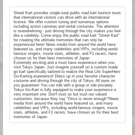
Street Kart provides single-seat public road kart tourism tours
that international visitors can drive with an international
license. We offer custom tuning and numerous options
including action cameras and rental costumes. The attention
is overwhelming - just driving through the city makes you feel
like a celebrity. Come enjoy the public road kart "Street Kart"
for creating the ultimate memories that can only be
experienced here! News media from around the world have
featured us, and many celebrities and VIPs, including world-
famous singers, movie stars, athletes, and F1 racers, have
chosen us for their best memories of Japan.
Extremely exciting and a must have experience when you
visit Tokyo Japan. Just imagine yourself on a custom made
go kart specifically tailored to realize the Real Life SuperHero
Go-Karting experience! Dress up in your favorite character
costume and driving through the city of Tokyo. All eyes on
you guarantee! You can ride with a group or ride privately,
Tokyo Go-Kart is fully equipped to make your experience a
very important one. Don't trust us but trust our valued
customers, because they say "Once is never enough"!News
media from around the world have featured us, and many
celebrities and VIPs, including world-famous singers, movie
stars, athletes, and F1 racers, have chosen us for their best
memories of Japan.