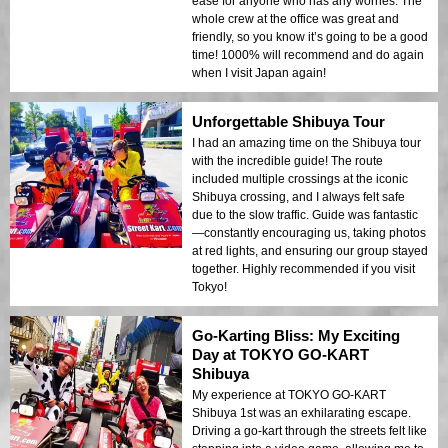
ease for anyone who has any worries. The
whole crew at the office was great and
friendly, so you know it’s going to be a good
time! 1000% will recommend and do again
when I visit Japan again!
Unforgettable Shibuya Tour
I had an amazing time on the Shibuya tour
with the incredible guide! The route
included multiple crossings at the iconic
Shibuya crossing, and I always felt safe
due to the slow traffic. Guide was fantastic
—constantly encouraging us, taking photos
at red lights, and ensuring our group stayed
together. Highly recommended if you visit
Tokyo!
Go-Karting Bliss: My Exciting
Day at TOKYO GO-KART
Shibuya
My experience at TOKYO GO-KART
Shibuya 1st was an exhilarating escape.
Driving a go-kart through the streets felt like