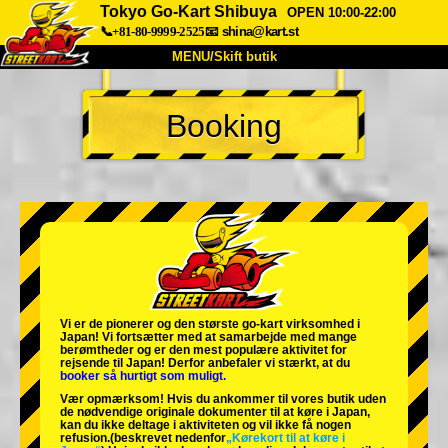
Tokyo Go-Kart Shibuya
OPEN 10:00-22:00
📞+81-80-9999-2525
📧
shina@kart.st
MENU/Skift butik
TOP
Booking
Om
Specifikationer
Pris
Adgang
Stemme
FAQ
Virksomhed
Booking
Skift butik
Tokyo Shinagawa
Tokyo Akihabara#1
Tokyo Akihabara#2
Tokyo Shibuya
Vi er de
pionerer
og
den største go-kart virksomhed
i
Tokyo Shibuya Annex
Tokyo Bay
Japan! Vi fortsætter med at samarbejde med
mange
berømtheder
og er den
mest populære aktivitet
for
rejsende til Japan! Derfor anbefaler vi stærkt, at du
Tokyo Asakusa
Osaka
booker så hurtigt som muligt.
Vær opmærksom! Hvis du ankommer til vores butik uden
Okinawa
de nødvendige originale dokumenter til at køre i Japan,
kan du ikke deltage i aktiviteten og vil ikke få nogen
refusion.
(beskrevet nedenfor
„Kørekort til at køre i