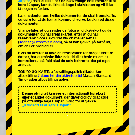
Japan“
) Hvis du ikke har de nødvendige dokumenter til at
køre i Japan, kan du ikke deltage i aktiviteten og vil ikke
få nogen refusion.
Læs nedenfor om, hvilke dokumenter du skal fremskaffe,
og sørg for at du kan ankomme til vores butik med disse
dokumenter.
Vi anbefaler, at du sender os fotos af dit kørekort og de
dokumenter, du har fremskaffet, efter at du har
reserveret vores aktivitet via chat eller e-mail
(
license@streetkart.com
), så vi kan tjekke på forhånd,
om der er problemer.
Hvis du ønsker at lave en reservation for meget tættere
datoer, har du måske ikke nok tid til at bede os om at
kontrollere. I så fald skal du selv bekræfte det på eget
ansvar.
TOKYO GO-KARTs afbestillingspolitik tillader kun
afbestilling
7 dage før din aktivitetstid
(Japan Standard
Time) uden afbestillingsgebyr.
Denne aktivitet kræver et internationalt kørekort
eller et andet dokument, der giver dig lov til at køre
på offentlige veje i Japan. Sørg for at tjekke
„Kørekort til at køre i Japan“