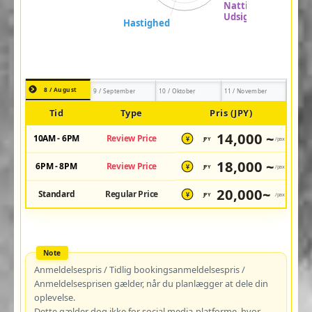
8 / August
9 / September
10 / Oktober
11 / November
Tid
Type
Pris (JPY)
14,000 ~
10AM - 6PM
Review Price
JPY
/pax
¥
18,000 ~
6PM - 8PM
Review Price
JPY
/pax
¥
20,000~
Standard
Regular Price
JPY
/pax
¥
Anmeldelsespris / Tidlig bookingsanmeldelsespris /
Anmeldelsesprisen gælder, når du planlægger at dele din
oplevelse.
Dette gælder dog ikke for social media-platforme, hvor